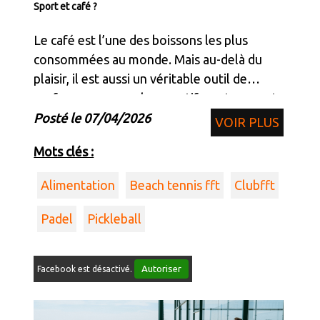
Sport et café ?
Le café est l’une des boissons les plus
consommées au monde. Mais au-delà du
plaisir, il est aussi un véritable outil de
performance pour les sportifs, notamment
grâce à la caféine
Posté le 07/04/2026
VOIR PLUS
Mots clés :
Alimentation
Beach tennis fft
Clubfft
Padel
Pickleball
Autoriser
Facebook est désactivé.