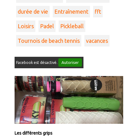
durée de vie
Entraînement
fft
Loisirs
Padel
Pickleball
Tournois de beach tennis
vacances
Autoriser
Facebook est désactivé.
Les différents grips