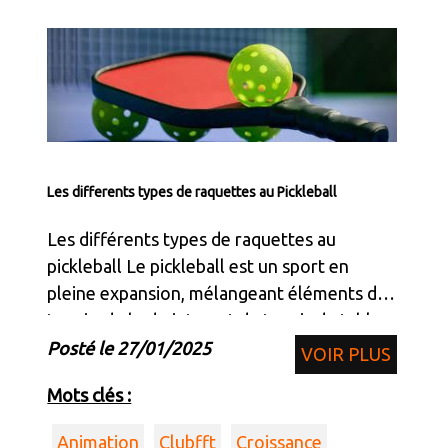
Les differents types de raquettes au Pickleball
Les différents types de raquettes au
pickleball Le pickleball est un sport en
pleine expansion, mélangeant éléments de
tennis, de badminton et de tennis de table.
Un des équipements clés pour bien jouer
Posté le 27/01/2025
VOIR PLUS
est la raquette.
Mots clés :
Animation
Clubfft
Croissance