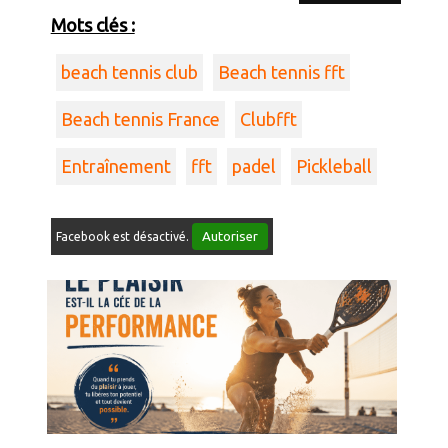
pickleball. Elles touchent principalement le
Mots clés :
coude, l’épaul
beach tennis club
Beach tennis fft
Beach tennis France
Clubfft
Entraînement
fft
padel
Pickleball
Autoriser
Facebook est désactivé.