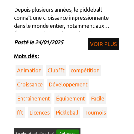
Depuis plusieurs années, le pickleball
connaît une croissance impressionnante
dans le monde entier, notamment aux
États-Unis où il est devenu l’un des sports
les plus pratiqués.
Posté le 24/01/2025
VOIR PLUS
Mots clés :
Animation
Clubfft
compétition
Croissance
Développement
Entraînement
Équipement
Facile
fft
Licences
Pickleball
Tournois
Autoriser
Facebook est désactivé.