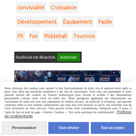
convivialité
Croissance
Développement
Équipement
Facile
fft
fun
Pickleball
Tournois
Autoriser
Facebook est désactivé.
Nous utilisons des cookies pour assurer le bon fonctionnement de notre site et analyser notre trafic et
pour vous offrir une meilleure expérience à des fins de statistiques. Pour cela, nos partenaires et nous
peuvent utiliser des cookies ou d'autres technologies pour stocker et accéder à des informations
personnelles comme votre visite sur notre site. Nous partageons également des informations sur
l'utilisation de notre site avec nos partenaires de médias sociaux, de publicité et d'analyse, qui peuvent
combiner celles-ci avec d'autres informations que vous leur avez fournies ou qu'ils ont collectées lors de
votre utilisation de leurs services. Vous pouvez retirer votre consentement, enregistré pour 6 mois, à
Politique
l'aide du lien en pied de page « Gestion Cookies ». Voir notre politique de confidentialité :
de confidentialité
Le PICKLEBALL dans les clubs ?
Personnaliser
Tout refuser
Tout accepter