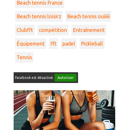
Beach tennis France
Beach tennis loisirz
Beach tennis ouiiiii
Clubfft
compétition
Entraînement
Équipement
fft
padel
Pickleball
Tennis
Autoriser
Facebook est désactivé.