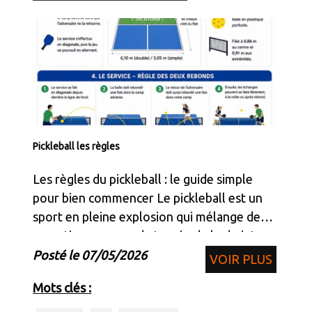
Pickleball les règles
Les règles du pickleball : le guide simple
pour bien commencer Le pickleball est un
sport en pleine explosion qui mélange des
sensations venues du tennis, du badminton
et du ping-pong. Accessible, ludique et très
Posté le 07/05/2026
VOIR PLUS
stratégique, il séduit autant les joueu
Mots clés :