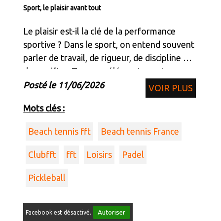
Sport, le plaisir avant tout
Le plaisir est-il la clé de la performance
sportive ? Dans le sport, on entend souvent
parler de travail, de rigueur, de discipline et
de sacrifice. Tous ces éléments sont
importants. Pourtant, lorsqu’on observe les
Posté le 11/06/2026
VOIR PLUS
meilleurs sportifs, un point commun ap
Mots clés :
Beach tennis fft
Beach tennis France
Clubfft
fft
Loisirs
Padel
Pickleball
Autoriser
Facebook est désactivé.