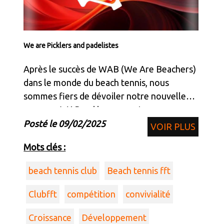
We are Picklers and padelistes
Après le succès de WAB (We Are Beachers)
dans le monde du beach tennis, nous
sommes fiers de dévoiler notre nouvelle
marque : WAP, qui incarne notre
engagement pour le padel et le pickleball.
Posté le 09/02/2025
VOIR PLUS
WAP signifie We Are Picklers et We Are
Mots clés :
Padelistes, une déclarat
beach tennis club
Beach tennis fft
Clubfft
compétition
convivialité
Croissance
Développement