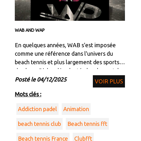
WAB AND WAP
En quelques années, WAB s'est imposée
comme une référence dans l'univers du
beach tennis et plus largement des sports
de plage. D'abord implantée localement, la
marque est aujourd'hui solidement établie
Posté le 04/12/2025
VOIR PLUS
en France et s'exporte désormais à
Mots clés :
l'étranger, porté
Addiction padel
Animation
beach tennis club
Beach tennis fft
Beach tennis France
Clubfft