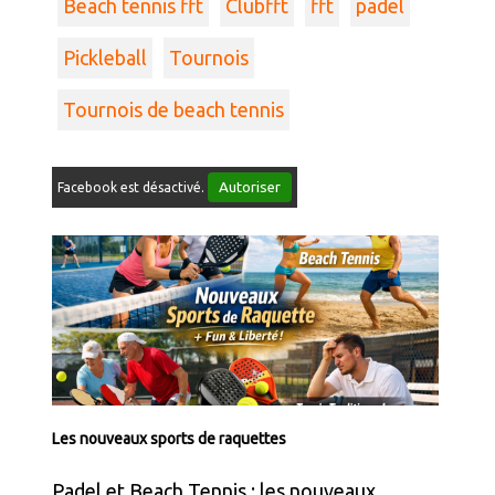
Beach tennis fft
Clubfft
fft
padel
Pickleball
Tournois
Tournois de beach tennis
Autoriser
Facebook est désactivé.
Les nouveaux sports de raquettes
Padel et Beach Tennis : les nouveaux