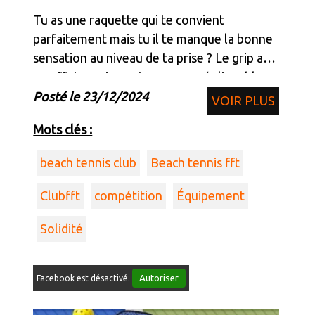
Tu as une raquette qui te convient
parfaitement mais tu il te manque la bonne
sensation au niveau de ta prise ? Le grip a
en effet une importance non négligeable,
car il est garant d'une prise précise, un
Posté le 23/12/2024
VOIR PLUS
maintient constant au moment de la frappe
Mots clés :
et auss
beach tennis club
Beach tennis fft
Clubfft
compétition
Équipement
Solidité
Autoriser
Facebook est désactivé.