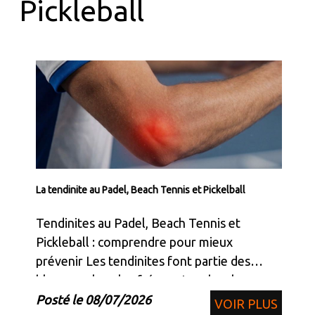
Pickleball
La tendinite au Padel, Beach Tennis et Pickelball
Tendinites au Padel, Beach Tennis et
Pickleball : comprendre pour mieux
prévenir Les tendinites font partie des
blessures les plus fréquentes chez les
pratiquants de padel, de beach tennis et de
Posté le 08/07/2026
VOIR PLUS