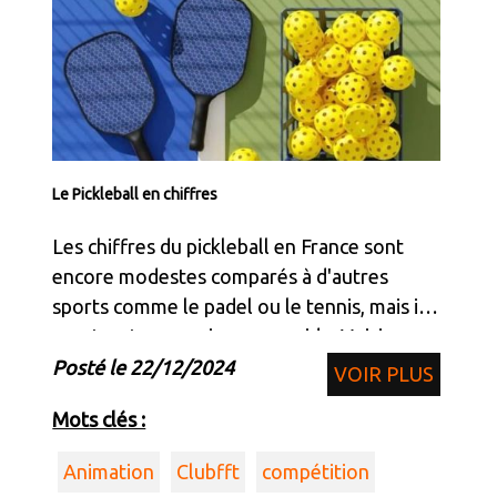
Le Pickleball en chiffres
Les chiffres du pickleball en France sont
encore modestes comparés à d'autres
sports comme le padel ou le tennis, mais ils
montrent une croissance rapide. Voici un
résumé des informations disponibles :
Posté le 22/12/2024
VOIR PLUS
Mots clés :
Animation
Clubfft
compétition