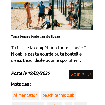
Ta partenaire toute l'année ! L'eau
Tu fais de la compétition toute l'année ?
N'oublie pas ta gourde ou ta bouteille
d'eau. L’eau idéale pour le sportif en
compétition Pendant une compétition, les
besoins hydriques sont spécifiques : il faut
Posté le 19/03/2026
VOIR PLUS
non seulement compenser les pertes en
Mots clés :
eau, mais
Alimentation
beach tennis club