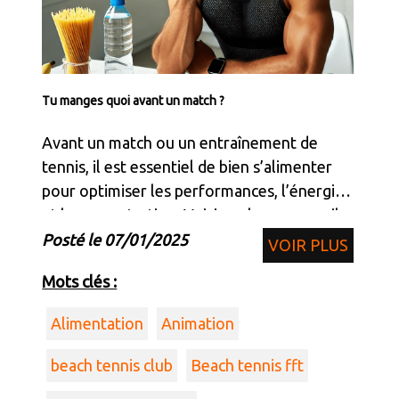
Tu manges quoi avant un match ?
Avant un match ou un entraînement de
tennis, il est essentiel de bien s’alimenter
pour optimiser les performances, l’énergie
et la concentration. Voici quelques conseils
nutritionnels :
Posté le 07/01/2025
VOIR PLUS
Mots clés :
Alimentation
Animation
beach tennis club
Beach tennis fft