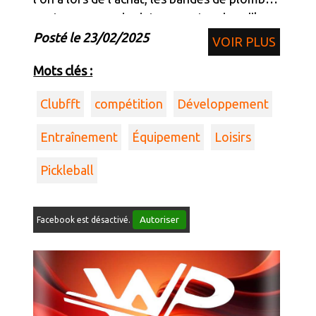
sont un accessoire interessant mais qu'il
faut placer stratégiquement.
Posté le 23/02/2025
VOIR PLUS
Mots clés :
Clubfft
compétition
Développement
Entraînement
Équipement
Loisirs
Pickleball
Autoriser
Facebook est désactivé.