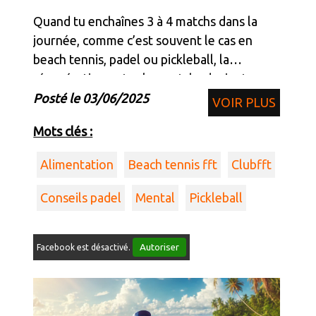
Quand tu enchaînes 3 à 4 matchs dans la
journée, comme c’est souvent le cas en
beach tennis, padel ou pickleball, la
récupération entre les matchs devient
cruciale pour éviter la baisse de régime, les
Posté le 03/06/2025
VOIR PLUS
blessures
Mots clés :
Alimentation
Beach tennis fft
Clubfft
Conseils padel
Mental
Pickleball
Autoriser
Facebook est désactivé.