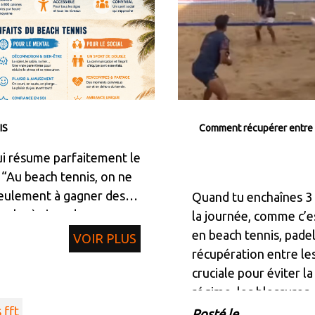
IS
Comment récupérer entre 
i résume parfaitement le
 “Au beach tennis, on ne
eulement à gagner des
Quand tu enchaînes 3 
erche à vivre des
la journée, comme c’e
artager des émotions et
en beach tennis, padel 
VOIR PLUS
aisir dans chaque
récupération entre le
cruciale pour éviter la
régime, les blessures
 fft
Posté le