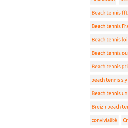
Beach tennis fft
Beach tennis Fr
Beach tennis loi
Beach tennis ouii
Beach tennis pr
beach tennis s'y
Beach tennis un
Breizh beach te
convivialité
Cr