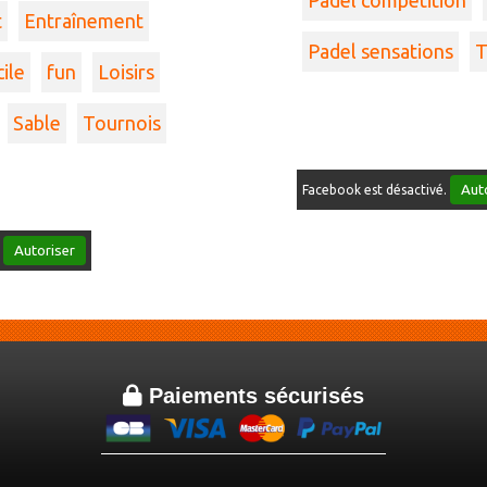
Padel competition
t
Entraînement
Padel sensations
T
cile
fun
Loisirs
Sable
Tournois
Aut
Facebook est désactivé.
Autoriser
.

Paiements sécurisés