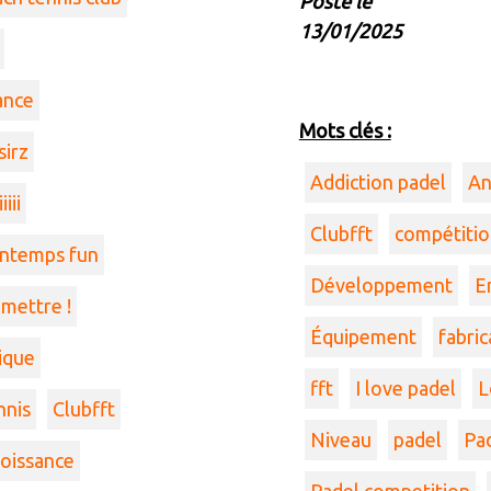
Posté le
13/01/2025
ance
Mots clés :
sirz
Addiction padel
An
iii
Clubfft
compétitio
intemps fun
Développement
E
 mettre !
Équipement
fabric
ique
fft
I love padel
L
nnis
Clubfft
Niveau
padel
Pa
oissance