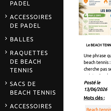
PADEL
ACCESSOIRES
DE PADEL
BALLES
Le BEACH TENN
RAQUETTES
Une phrase qu
DE BEACH
beach tennis :
cherche pas s
TENNIS
points. On ch
sensations, p
Posté le
SACS DE
prendre du pl
13/06/2026
BEACH TENNIS
mouvement.”
Mots clés :
ACCESSOIRES
Beach tennis