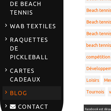
DE BEACH
Beach tennis
TENNIS
Beach tennis 
WAB TEXTILES
Beach tennis 
RAQUETTES
beach tennis 
DE
PICKLEBALL
compétition
Développem
CARTES
CADEAUX
Loisirs
Men
Tournois
BLOG
CONTACT
Facebook est désa