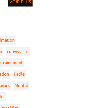
VOIR PLUS
imation
n
convivialité
ntraînement
ation
Facile
oisirs
Mental
del