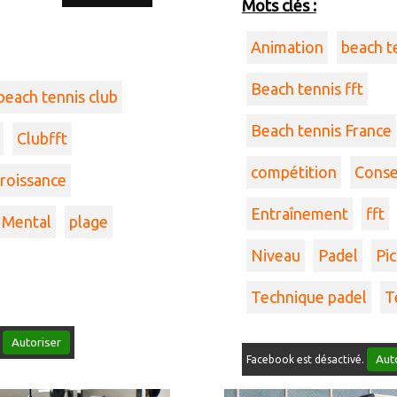
Mots clés :
Animation
beach t
Beach tennis fft
beach tennis club
Beach tennis France
Clubfft
compétition
Conse
roissance
Entraînement
fft
Mental
plage
Niveau
Padel
Pic
Technique padel
T
Autoriser
.
Aut
Facebook est désactivé.