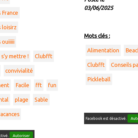
03/06/2025
 France
loisirz
Mots clés :
ouiiiii
Alimentation
Beach
s'y mettre !
Clubfft
Clubfft
Conseils p
convivialité
Pickleball
ent
Facile
fft
fun
tal
plage
Sable
vacances
Aut
Facebook est désactivé.
Autoriser
ctivé.