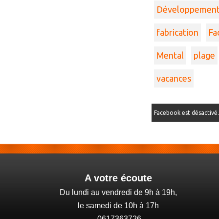
Développemen
fabrication
Fa
Mental
plage
vacances
Facebook est désactivé
A votre écoute
Du lundi au vendredi de 9h à 19h,
le samedi de 10h à 17h
0617363726