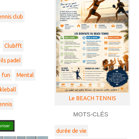
ennis club
Clubfft
ils padel
fun
Mental
kleball
Le BEACH TENNIS
ennis
MOTS-CLÉS
oriser
durée de vie