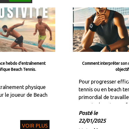
nce hebdo d'entraînement
Comment interpréter son n
ifique Beach Tennis.
objecti
Pour progresser effi
raînement physique
tennis ou en beach tenn
ur le joueur de Beach
primordial de travaille
aspects de votre per
Posté le
22/01/2025
VOIR PLUS