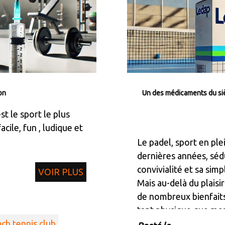
on
Un des médicaments du si
st le sport le plus
facile, fun , ludique et
Le padel, sport en ple
dernières années, sédu
convivialité et sa simpl
VOIR PLUS
Mais au-delà du plaisir 
de nombreux bienfaits
tant physique que me
ch tennis club
soyez un débutant ou