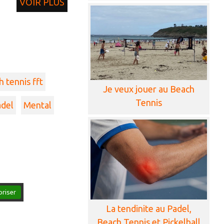
VOIR PLUS
 tennis fft
Je veux jouer au Beach
Tennis
adel
Mental
oriser
La tendinite au Padel,
Beach Tennis et Pickelball