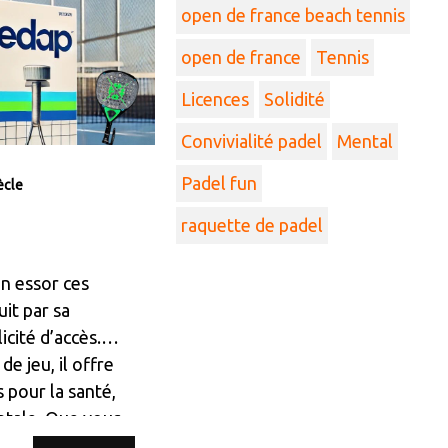
open de france beach tennis
open de france
Tennis
Licences
Solidité
Convivialité padel
Mental
Padel fun
ècle
raquette de padel
in essor ces
it par sa
icité d’accès.
de jeu, il offre
 pour la santé,
ntale. Que vous
 un joueur expé