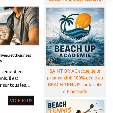
iveau et choisir ses
fs
SAINT BRIAC accueille le
cacement en
premier club 100% dédié au
is, il est
BEACH TENNIS sur la côte
r sur tous les
d'Emeraude
formance.
VOIR PLUS