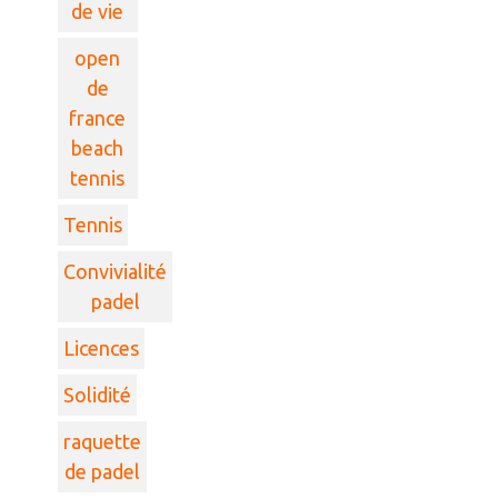
de vie
open
de
france
beach
tennis
Tennis
Convivialité
padel
Licences
Solidité
raquette
de padel