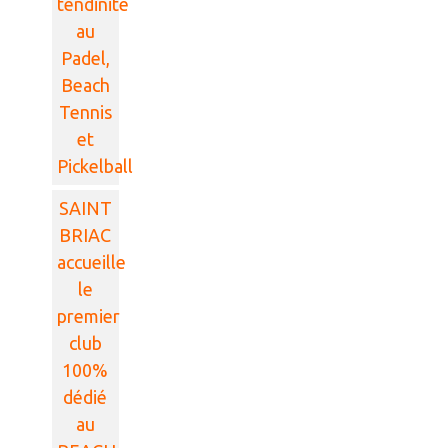
tendinite
au
Padel,
Beach
Tennis
et
Pickelball
SAINT
BRIAC
accueille
le
premier
club
100%
dédié
au