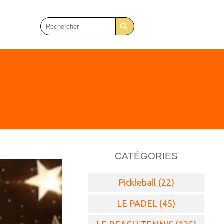
CATÉGORIES
Pickleball (22)
LE PADEL (45)