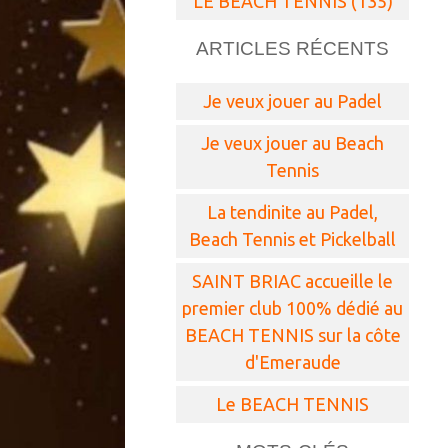
LE BEACH TENNIS (135)
ARTICLES RÉCENTS
Je veux jouer au Padel
Je veux jouer au Beach
Tennis
La tendinite au Padel,
Beach Tennis et Pickelball
SAINT BRIAC accueille le
premier club 100% dédié au
BEACH TENNIS sur la côte
d'Emeraude
Le BEACH TENNIS