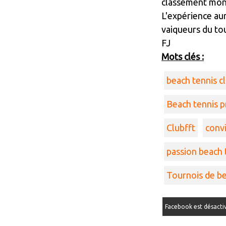
classement mond
L'expérience aur
vaiqueurs du tou
FJ
Mots clés :
beach tennis c
Beach tennis p
Clubfft
convi
passion beach 
Tournois de be
Facebook est désacti