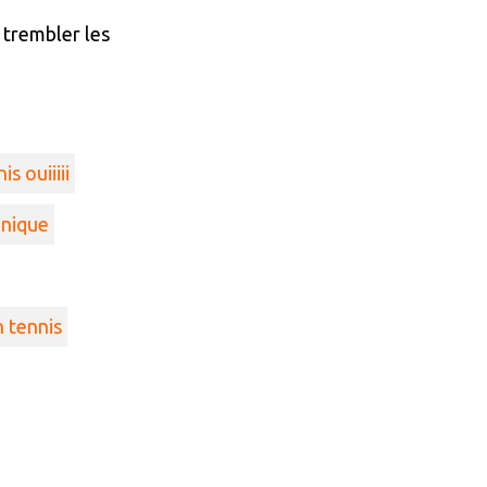
t trembler les
s ouiiiii
unique
 tennis