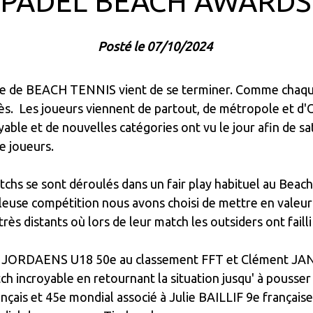
PADEL BEACH AWARDS
Posté le 07/10/2024
ce de BEACH TENNIS vient de se terminer. Comme chaqu
s. Les joueurs viennent de partout, de métropole et d'
yable et de nouvelles catégories ont vu le jour afin de sat
e joueurs.
chs se sont déroulés dans un fair play habituel au Beach
leuse compétition nous avons choisi de mettre en valeur
rès distants où lors de leur match les outsiders ont failli
n JORDAENS U18 50e au classement FFT et Clément J
ch incroyable en retournant la situation jusqu' à pousse
çais et 45e mondial associé à Julie BAILLIF 9e française