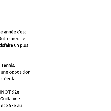
e année c'est
Outre mer. Le
isfaire un plus
 Tennis.
 une opposition
 créer la
ANNOT 92e
r Guillaume
 et 257e au