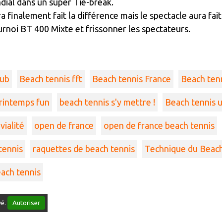
ial dans un super Tie-break.
a finalement fait la différence mais le spectacle aura fai
rnoi BT 400 Mixte et frissonner les spectateurs.
lub
Beach tennis fft
Beach tennis France
Beach tenni
rintemps fun
beach tennis s'y mettre !
Beach tennis 
vialité
open de france
open de france beach tennis
tennis
raquettes de beach tennis
Technique du Beach
ach tennis
Autoriser
vé.