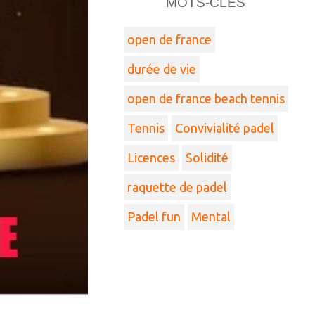
MOTS-CLÉS
open de france
durée de vie
open de france beach tennis
Tennis
Convivialité padel
Licences
Solidité
raquette de padel
Padel fun
Mental