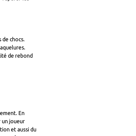
s de chocs.
raquelures.
ité de rebond
lement. En
r un joueur
tion et aussi du