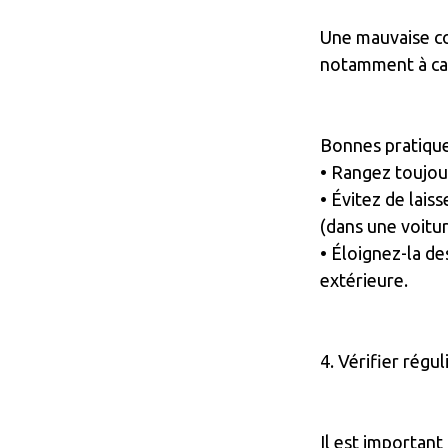
Une mauvaise co
notamment à cau
Bonnes pratique
• Rangez toujou
• Évitez de lai
(dans une voitur
• Éloignez-la de
extérieure.
4. Vérifier régu
Il est important