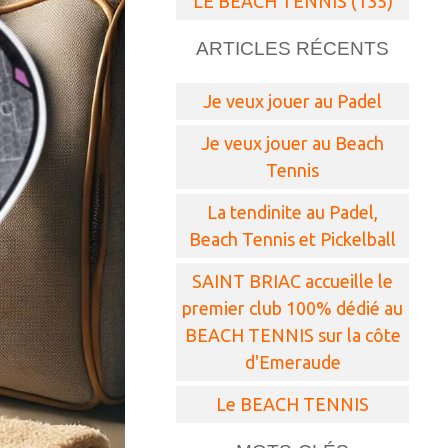
LE BEACH TENNIS (135)
ARTICLES RÉCENTS
Je veux jouer au Padel
Je veux jouer au Beach
Tennis
La tendinite au Padel,
Beach Tennis et Pickelball
SAINT BRIAC accueille le
premier club 100% dédié au
BEACH TENNIS sur la côte
d'Emeraude
Le BEACH TENNIS