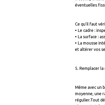
éventuelles fis
Ce qu’il faut véri
• Le cadre : ins
• La surface : a
• La mousse int
et altérer vos s
5. Remplacer la
Même avec un bo
moyenne, une ra
régulier.Tout dé