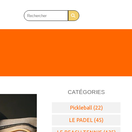
CATÉGORIES
Pickleball (22)
LE PADEL (45)