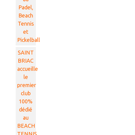
Padel,
Beach
Tennis
et
Pickelball
SAINT
BRIAC
accueille
le
premier
club
100%
dédié
au
BEACH
TENNIS