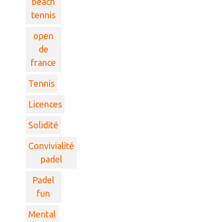
beach
tennis
open
de
france
Tennis
Licences
Solidité
Convivialité
padel
Padel
fun
Mental