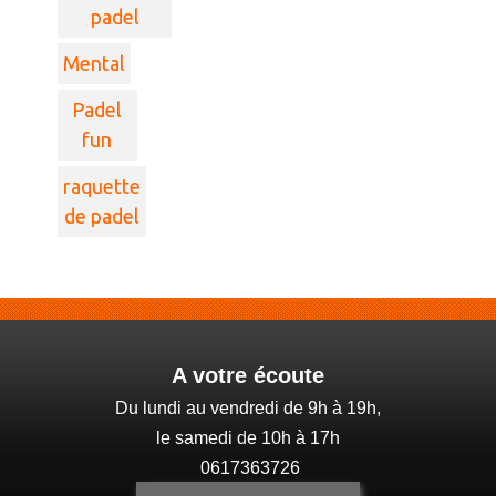
padel
Mental
Padel
fun
raquette
de padel
A votre écoute
Du lundi au vendredi de 9h à 19h,
le samedi de 10h à 17h
0617363726