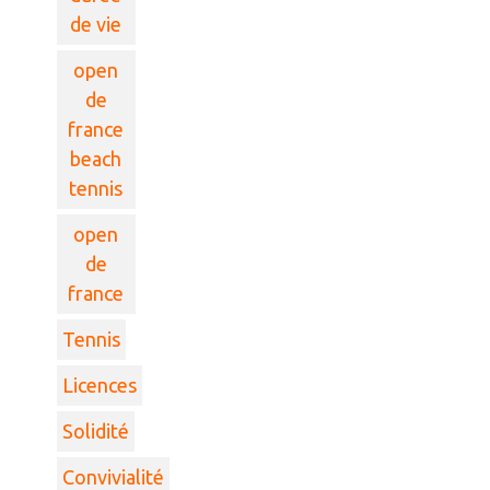
de vie
open
de
france
beach
tennis
open
de
france
Tennis
Licences
Solidité
Convivialité