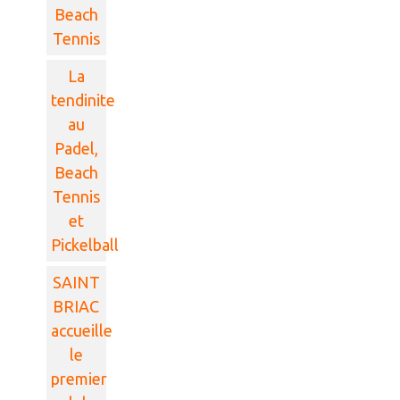
Beach
Tennis
La
tendinite
au
Padel,
Beach
Tennis
et
Pickelball
SAINT
BRIAC
accueille
le
premier