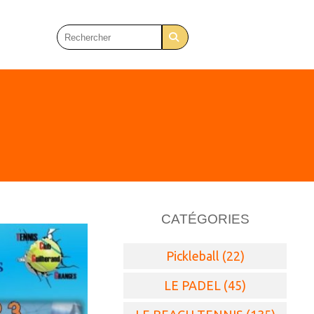
CATÉGORIES
Pickleball (22)
LE PADEL (45)