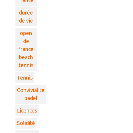
france
durée
de vie
open
de
france
beach
tennis
Tennis
Convivialité
padel
Licences
Solidité