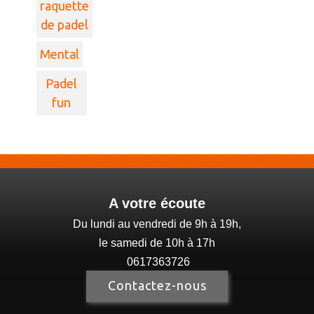
raquette
de padel
Mental
Padel
fun
A votre écoute
Du lundi au vendredi de 9h à 19h,
le samedi de 10h à 17h
0617363726
Contactez-nous