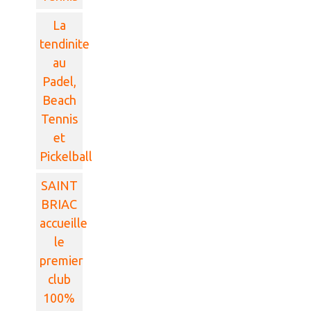
La
tendinite
au
Padel,
Beach
Tennis
et
Pickelball
SAINT
BRIAC
accueille
le
premier
club
100%