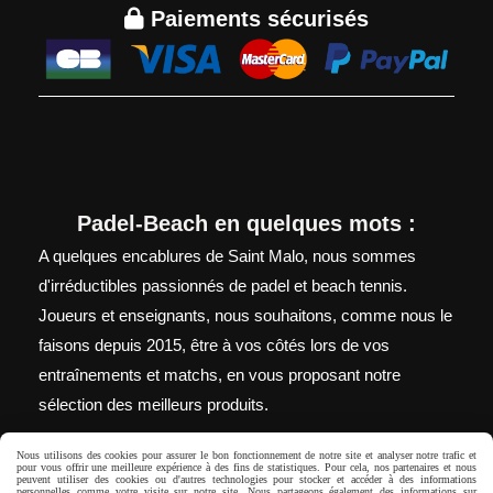

Paiements sécurisés
Padel-Beach en quelques mots :
A quelques encablures de Saint Malo, nous sommes
d'irréductibles passionnés de padel et beach tennis.
Joueurs et enseignants, nous souhaitons, comme nous le
faisons depuis 2015, être à vos côtés lors de vos
entraînements et matchs, en vous proposant notre
sélection des meilleurs produits.
Nous utilisons des cookies pour assurer le bon fonctionnement de notre site et analyser notre trafic et
pour vous offrir une meilleure expérience à des fins de statistiques. Pour cela, nos partenaires et nous
peuvent utiliser des cookies ou d'autres technologies pour stocker et accéder à des informations
Autoriser
Facebook est désactivé.
personnelles comme votre visite sur notre site. Nous partageons également des informations sur