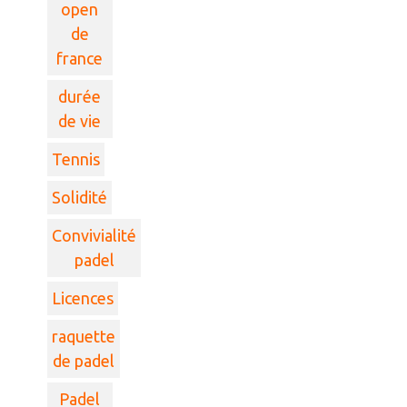
open
de
france
durée
de vie
Tennis
Solidité
Convivialité
padel
Licences
raquette
de padel
Padel