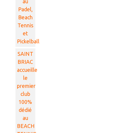
au
Padel,
Beach
Tennis
et
Pickelball
SAINT
BRIAC
accueille
le
premier
club
100%
dédié
au
BEACH