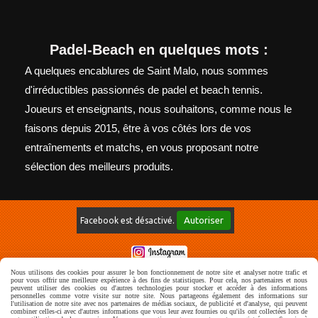
Padel-Beach en quelques mots :
A quelques encablures de Saint Malo, nous sommes
d'irréductibles passionnés de padel et beach tennis.
Joueurs et enseignants, nous souhaitons, comme nous le
faisons depuis 2015, être à vos côtés lors de vos
entraînements et matchs, en vous proposant notre
sélection des meilleurs produits.
Autoriser
Facebook est désactivé.
Nous utilisons des cookies pour assurer le bon fonctionnement de notre site et analyser notre trafic et
Mentions Légales
Conditions générales de vente
Politique de
pour vous offrir une meilleure expérience à des fins de statistiques. Pour cela, nos partenaires et nous
peuvent utiliser des cookies ou d'autres technologies pour stocker et accéder à des informations
confidentialité
Gestion cookies
Mon Compte
Livraison
personnelles comme votre visite sur notre site. Nous partageons également des informations sur
l'utilisation de notre site avec nos partenaires de médias sociaux, de publicité et d'analyse, qui peuvent
combiner celles-ci avec d'autres informations que vous leur avez fournies ou qu'ils ont collectées lors de