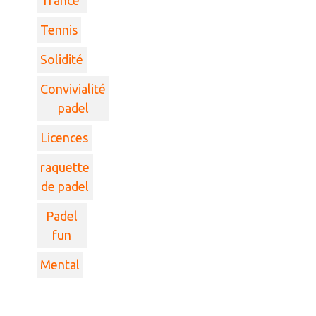
Tennis
Solidité
Convivialité
padel
Licences
raquette
de padel
Padel
fun
Mental