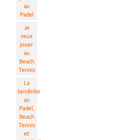
au
Padel
Je
veux
jouer
au
Beach
Tennis
La
tendinite
au
Padel,
Beach
Tennis
et