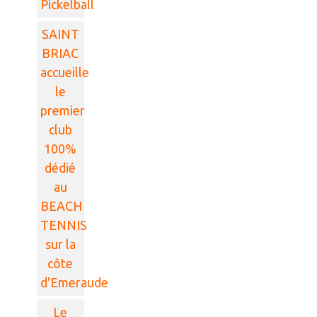
Pickelball
SAINT
BRIAC
accueille
le
premier
club
100%
dédié
au
BEACH
TENNIS
sur la
côte
d'Emeraude
Le