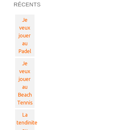
RÉCENTS
Je
veux
jouer
au
Padel
Je
veux
jouer
au
Beach
Tennis
La
tendinite