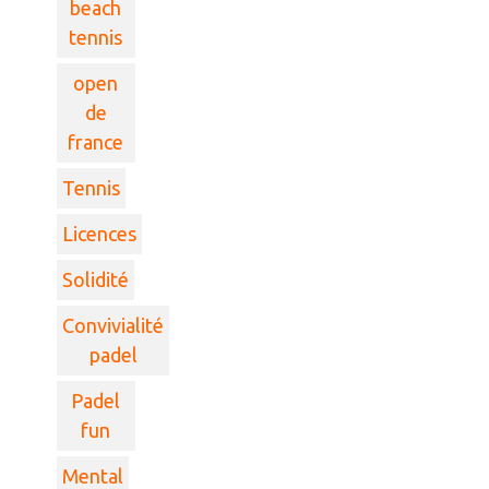
beach
tennis
open
de
france
Tennis
Licences
Solidité
Convivialité
padel
Padel
fun
Mental