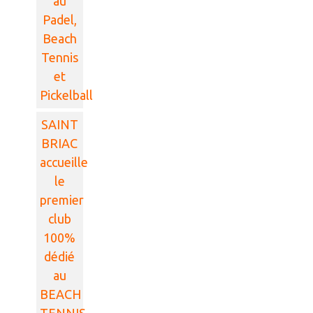
au
Padel,
Beach
Tennis
et
Pickelball
SAINT
BRIAC
accueille
le
premier
club
100%
dédié
au
BEACH