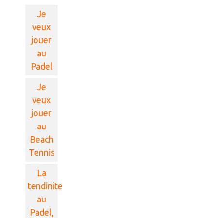
Je
veux
jouer
au
Padel
Je
veux
jouer
au
Beach
Tennis
La
tendinite
au
Padel,