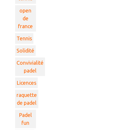
open
de
france
Tennis
Solidité
Convivialité
padel
Licences
raquette
de padel
Padel
fun