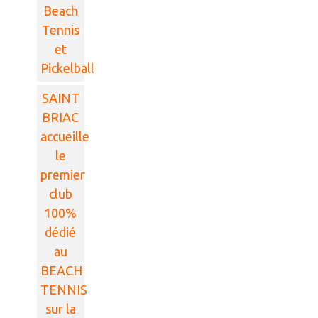
Beach
Tennis
et
Pickelball
SAINT
BRIAC
accueille
le
premier
club
100%
dédié
au
BEACH
TENNIS
sur la