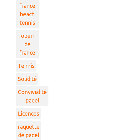
france
beach
tennis
open
de
france
Tennis
Solidité
Convivialité
padel
Licences
raquette
de padel