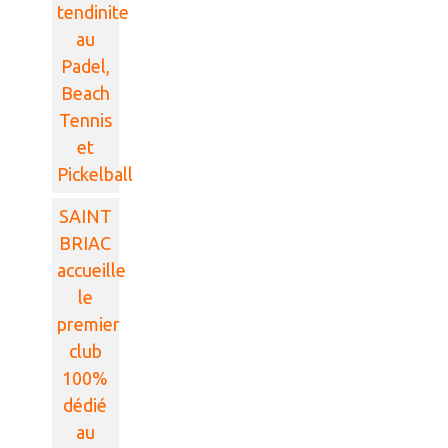
tendinite
au
Padel,
Beach
Tennis
et
Pickelball
SAINT
BRIAC
accueille
le
premier
club
100%
dédié
au