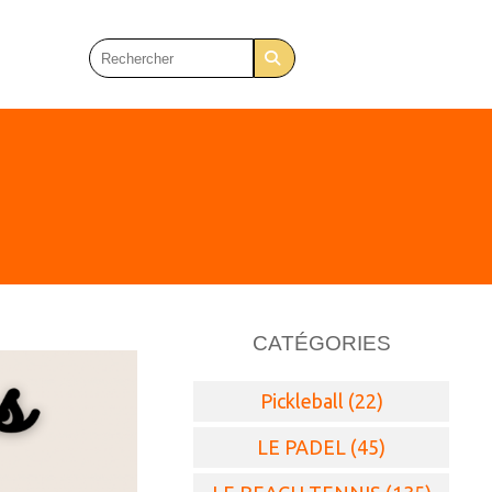
CATÉGORIES
Pickleball (22)
LE PADEL (45)