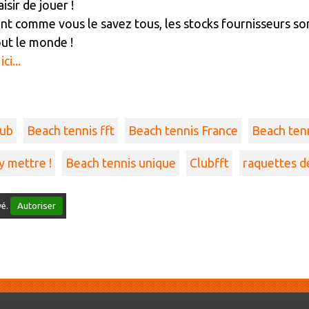
isir de jouer !
 comme vous le savez tous, les stocks fournisseurs sont 
out le monde !
i...
lub
Beach tennis fft
Beach tennis France
Beach tenni
y mettre !
Beach tennis unique
Clubfft
raquettes d
Autoriser
vé.