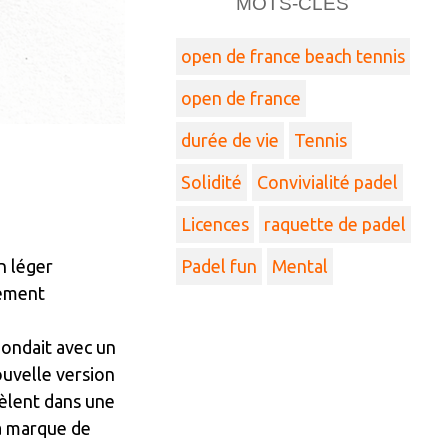
MOTS-CLÉS
open de france beach tennis
open de france
durée de vie
Tennis
Solidité
Convivialité padel
Licences
raquette de padel
n léger
Padel fun
Mental
lement
pondait avec un
ouvelle version
vèlent dans une
la marque de