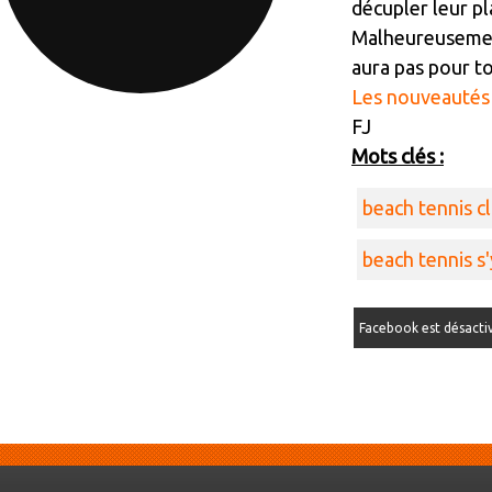
décupler leur pla
Malheureusement
aura pas pour t
Les nouveautés ic
FJ
Mots clés :
beach tennis c
beach tennis s'
Facebook est désacti