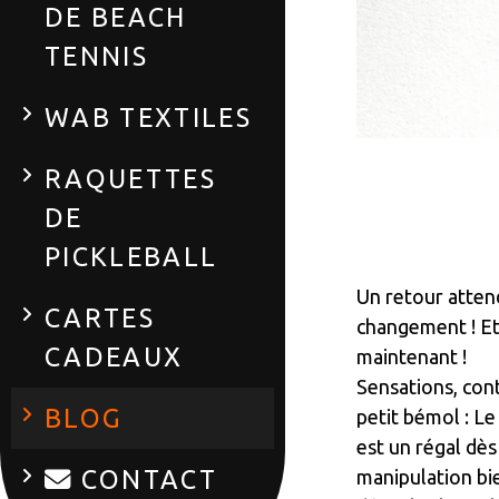
DE BEACH
TENNIS
WAB TEXTILES
RAQUETTES
DE
PICKLEBALL
Un retour atten
CARTES
changement ! Et 
CADEAUX
maintenant !
Sensations, cont
BLOG
petit bémol : Le
est un régal dès
CONTACT
manipulation bi