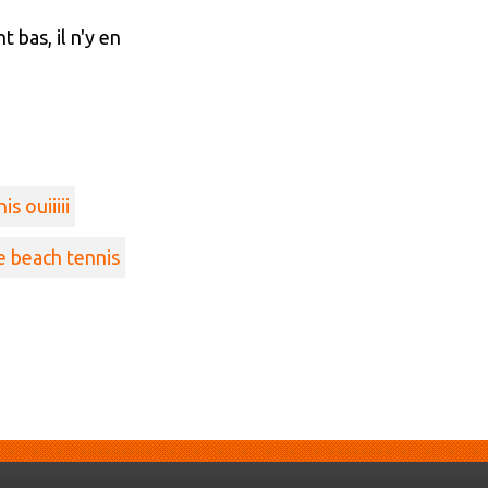
bas, il n'y en
s ouiiiii
e beach tennis