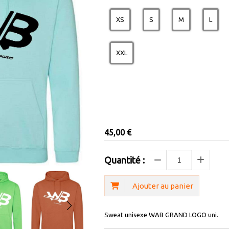
XS
S
M
L
XXL
45,00
€
Quantité :
Ajouter au panier
Sweat unisexe WAB GRAND LOGO uni.