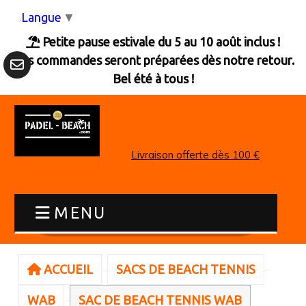
Panneau de gestion des cookies
Langue
▼
Petite pause estivale du 5 au 10 août inclus !

Les commandes seront préparées dès notre retour.
Bel été à tous !
Livraison offerte dès 100 €
MENU
ACCUEIL
SACS DE BEACH TENNIS
WAB
SAC DE BEACH TENNIS WAB