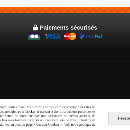

Paiements sécurisés
otre trafic et pour vous offrir une meilleure expérience à des fins de
Autoriser
Facebook est désactivé.
s technologies pour stocker et accéder à des informations personnelles
tilisation de notre site avec nos partenaires de médias sociaux, de
Perso
leur avez fournies ou qu'ils ont collectées lors de votre utilisation de
ditions générales de vente
Politique de confidentialité
Gestion cookies
e du lien en pied de page « Gestion Cookies ». Voir notre politique de