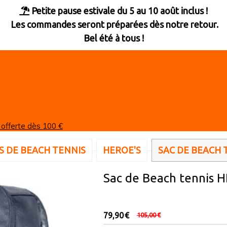
Petite pause estivale du 5 au 10 août inclus !

Les commandes seront préparées dès notre retour.
Bel été à tous !
 offerte dès 100 €
S DE BEACH TENNIS
HEROE'S
SAC DE BEACH 
Sac de Beach tennis
79,90
€
105,00
€