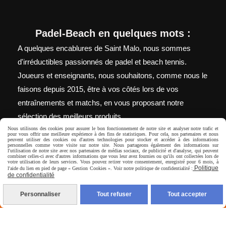
Padel-Beach en quelques mots :
A quelques encablures de Saint Malo, nous sommes
d'irréductibles passionnés de padel et beach tennis.
Joueurs et enseignants, nous souhaitons, comme nous le
faisons depuis 2015, être à vos côtés lors de vos
entraînements et matchs, en vous proposant notre
sélection des meilleurs produits.
Nous utilisons des cookies pour assurer le bon fonctionnement de notre site et analyser notre trafic et
pour vous offrir une meilleure expérience à des fins de statistiques. Pour cela, nos partenaires et nous
peuvent utiliser des cookies ou d'autres technologies pour stocker et accéder à des informations
personnelles comme votre visite sur notre site. Nous partageons également des informations sur
l'utilisation de notre site avec nos partenaires de médias sociaux, de publicité et d'analyse, qui peuvent
Autoriser
Facebook est désactivé.
combiner celles-ci avec d'autres informations que vous leur avez fournies ou qu'ils ont collectées lors de
votre utilisation de leurs services. Vous pouvez retirer votre consentement, enregistré pour 6 mois, à
Politique
l'aide du lien en pied de page « Gestion Cookies ». Voir notre politique de confidentialité :
de confidentialité
Personnaliser
Tout refuser
Tout accepter
Mentions Légales
Conditions générales de vente
Politique de
confidentialité
Gestion cookies
Mon Compte
Livraison