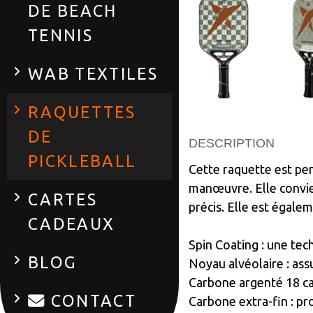
DE BEACH
TENNIS
WAB TEXTILES
RAQUETTES
DE
DESCRIPTION
PICKLEBALL
Cette raquette est pen
manœuvre. Elle convien
CARTES
précis. Elle est égale
CADEAUX
Spin Coating : une tech
BLOG
Noyau alvéolaire : ass
Carbone argenté 18 ca
CONTACT
Carbone extra-fin : pro