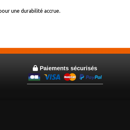
our une durabilité accrue.

Paiements sécurisés