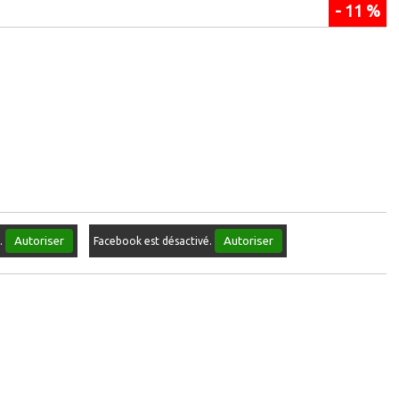
- 11 %
Autoriser
Autoriser
é.
Facebook est désactivé.