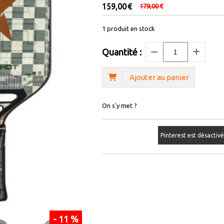
159,00
€
179,00
€
1
produit en stock
Quantité :
Ajouter au panier
On s'y met ?
Pinterest est désactiv
- 11 %