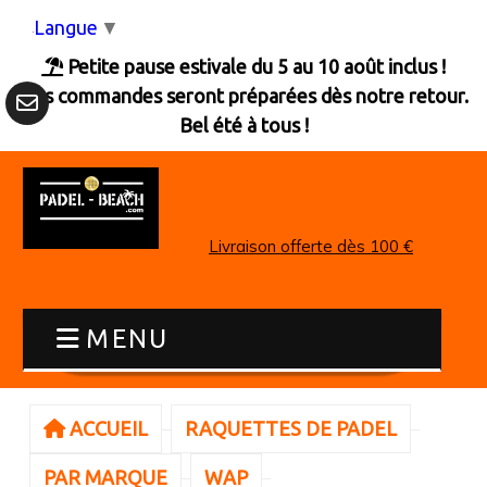
Panneau de gestion des cookies
Langue
▼
Petite pause estivale du 5 au 10 août inclus !

Les commandes seront préparées dès notre retour.
Bel été à tous !
Livraison offerte dès 100 €
MENU
ACCUEIL
RAQUETTES DE PADEL
PAR MARQUE
WAP