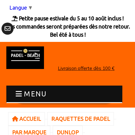
Panneau de gestion des cookies
Langue
▼
Petite pause estivale du 5 au 10 août inclus !

Les commandes seront préparées dès notre retour.
Bel été à tous !
Livraison offerte dès 100 €
MENU
ACCUEIL
RAQUETTES DE PADEL
PAR MARQUE
DUNLOP