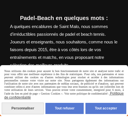
Padel-Beach en quelques mots :
A quelques encablures de Saint Malo, nous sommes
d'irréductibles passionnés de padel et beach tennis.
Joueurs et enseignants, nous souhaitons, comme nous le
faisons depuis 2015, être à vos côtés lors de vos
entraînements et matchs, en vous proposant notre
sélection des meilleurs produits.
Nous utilisons des cookies pour assurer le bon fonctionnement de notre site et analyser notre trafic et
pour vous offrir une meilleure expérience à des fins de statistiques. Pour cela, nos partenaires et nous
peuvent utiliser des cookies ou d'autres technologies pour stocker et accéder à des informations
personnelles comme votre visite sur notre site. Nous partageons également des informations sur
l'utilisation de notre site avec nos partenaires de médias sociaux, de publicité et d'analyse, qui peuvent
Autoriser
Facebook est désactivé.
combiner celles-ci avec d'autres informations que vous leur avez fournies ou qu'ils ont collectées lors de
votre utilisation de leurs services. Vous pouvez retirer votre consentement, enregistré pour 6 mois, à
Politique
l'aide du lien en pied de page « Gestion Cookies ». Voir notre politique de confidentialité :
de confidentialité
Personnaliser
Tout refuser
Tout accepter
Mentions Légales
Conditions générales de vente
Politique de
confidentialité
Gestion cookies
Mon Compte
Livraison