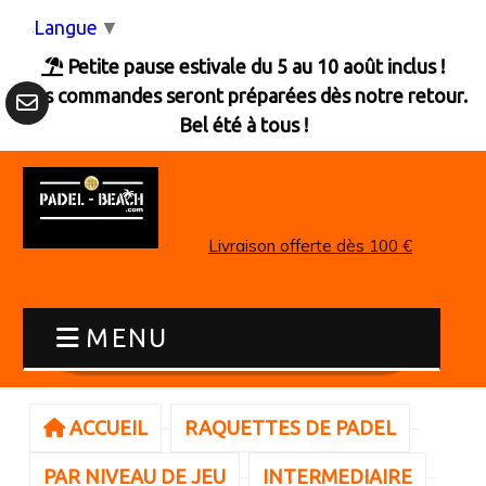
Panneau de gestion des cookies
Langue
▼
Petite pause estivale du 5 au 10 août inclus !

Les commandes seront préparées dès notre retour.
Bel été à tous !
Livraison offerte dès 100 €
MENU
ACCUEIL
RAQUETTES DE PADEL
PAR NIVEAU DE JEU
INTERMEDIAIRE