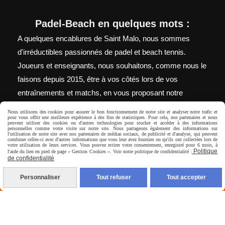
Padel-Beach en quelques mots :
A quelques encablures de Saint Malo, nous sommes
d'irréductibles passionnés de padel et beach tennis.
Joueurs et enseignants, nous souhaitons, comme nous le
faisons depuis 2015, être à vos côtés lors de vos
entraînements et matchs, en vous proposant notre
sélection des meilleurs produits.
Nous utilisons des cookies pour assurer le bon fonctionnement de notre site et analyser notre trafic et
pour vous offrir une meilleure expérience à des fins de statistiques. Pour cela, nos partenaires et nous
peuvent utiliser des cookies ou d'autres technologies pour stocker et accéder à des informations
personnelles comme votre visite sur notre site. Nous partageons également des informations sur
l'utilisation de notre site avec nos partenaires de médias sociaux, de publicité et d'analyse, qui peuvent
combiner celles-ci avec d'autres informations que vous leur avez fournies ou qu'ils ont collectées lors de
Autoriser
Facebook est désactivé.
votre utilisation de leurs services. Vous pouvez retirer votre consentement, enregistré pour 6 mois, à
Politique
l'aide du lien en pied de page « Gestion Cookies ». Voir notre politique de confidentialité :
de confidentialité
Personnaliser
Tout refuser
Tout accepter
Mentions Légales
Conditions générales de vente
Politique de
confidentialité
Gestion cookies
Mon Compte
Livraison