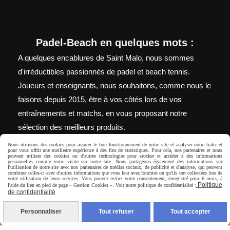
Padel-Beach en quelques mots :
A quelques encablures de Saint Malo, nous sommes
d'irréductibles passionnés de padel et beach tennis.
Joueurs et enseignants, nous souhaitons, comme nous le
faisons depuis 2015, être à vos côtés lors de vos
entraînements et matchs, en vous proposant notre
sélection des meilleurs produits.
Nous utilisons des cookies pour assurer le bon fonctionnement de notre site et analyser notre trafic et
pour vous offrir une meilleure expérience à des fins de statistiques. Pour cela, nos partenaires et nous
peuvent utiliser des cookies ou d'autres technologies pour stocker et accéder à des informations
personnelles comme votre visite sur notre site. Nous partageons également des informations sur
Autoriser
Facebook est désactivé.
l'utilisation de notre site avec nos partenaires de médias sociaux, de publicité et d'analyse, qui peuvent
combiner celles-ci avec d'autres informations que vous leur avez fournies ou qu'ils ont collectées lors de
votre utilisation de leurs services. Vous pouvez retirer votre consentement, enregistré pour 6 mois, à
Politique
l'aide du lien en pied de page « Gestion Cookies ». Voir notre politique de confidentialité :
de confidentialité
Mentions Légales
Conditions générales de vente
Politique de
Personnaliser
Tout refuser
Tout accepter
confidentialité
Gestion cookies
Mon Compte
Livraison