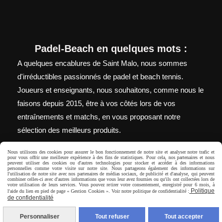
Padel-Beach en quelques mots :
A quelques encablures de Saint Malo, nous sommes
d'irréductibles passionnés de padel et beach tennis.
Joueurs et enseignants, nous souhaitons, comme nous le
faisons depuis 2015, être à vos côtés lors de vos
entraînements et matchs, en vous proposant notre
sélection des meilleurs produits.
Nous utilisons des cookies pour assurer le bon fonctionnement de notre site et analyser notre trafic et
pour vous offrir une meilleure expérience à des fins de statistiques. Pour cela, nos partenaires et nous
peuvent utiliser des cookies ou d'autres technologies pour stocker et accéder à des informations
Autoriser
Facebook est désactivé.
personnelles comme votre visite sur notre site. Nous partageons également des informations sur
l'utilisation de notre site avec nos partenaires de médias sociaux, de publicité et d'analyse, qui peuvent
combiner celles-ci avec d'autres informations que vous leur avez fournies ou qu'ils ont collectées lors de
votre utilisation de leurs services. Vous pouvez retirer votre consentement, enregistré pour 6 mois, à
Politique
l'aide du lien en pied de page « Gestion Cookies ». Voir notre politique de confidentialité :
de confidentialité
Mentions Légales
Conditions générales de vente
Politique de
Personnaliser
Tout refuser
Tout accepter
confidentialité
Gestion cookies
Mon Compte
Livraison