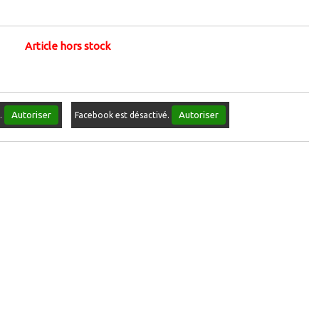
Article hors stock
Autoriser
Autoriser
é.
Facebook est désactivé.