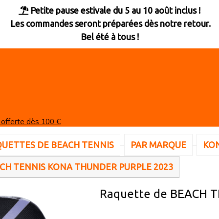
Petite pause estivale du 5 au 10 août inclus !

Les commandes seront préparées dès notre retour.
Bel été à tous !
 offerte dès 100 €
UETTES DE BEACH TENNIS
PAR MARQUE
KO
CH TENNIS KONA THUNDER PURPLE 2023
Raquette de BEACH 