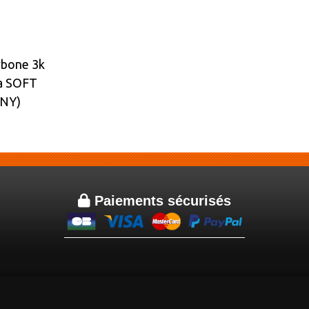
arbone 3k
ra SOFT
HINY)

Paiements sécurisés