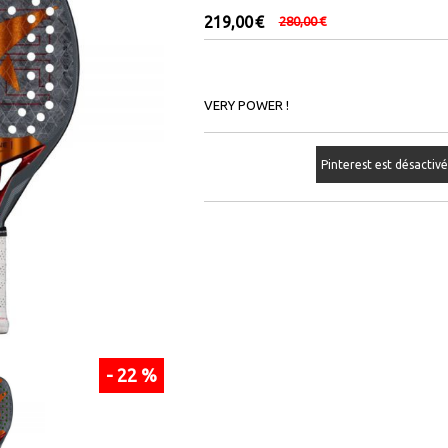
219,00
€
280,00
€
VERY POWER !
Pinterest est désactiv
- 22 %