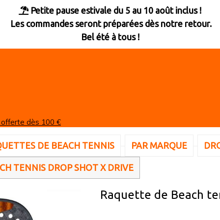
Petite pause estivale du 5 au 10 août inclus !

Les commandes seront préparées dès notre retour.
Bel été à tous !
 offerte dès 100 €
UETTES DE BEACH TENNIS
PAR MARQUE
DR
CH TENNIS DROP SHOT X DRIVE
Raquette de Beach t