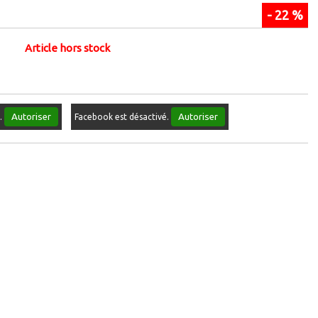
- 22 %
Article hors stock
Autoriser
Autoriser
é.
Facebook est désactivé.