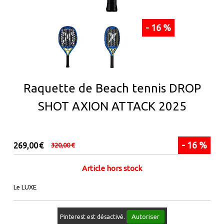
- 16 %
Raquette de Beach tennis DROP
SHOT AXION ATTACK 2025
- 16 %
269,00
€
320,00
€
Article hors stock
Le LUXE
Autoriser
Pinterest est désactivé.