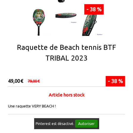
- 38 %
Raquette de Beach tennis BTF
TRIBAL 2023
- 38 %
49,00
€
79,00
€
Article hors stock
Une raquette VERY BEACH !
Autoriser
Pinterest est désactivé.