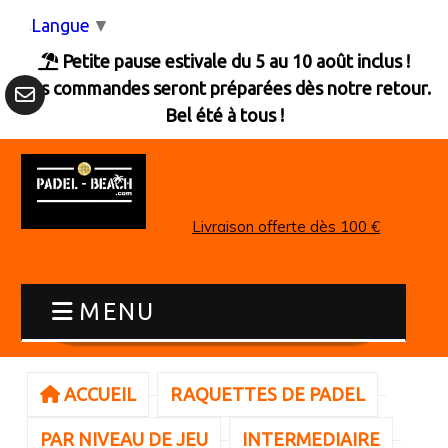
Panneau de gestion des cookies
Langue
▼
Petite pause estivale du 5 au 10 août inclus !

Les commandes seront préparées dès notre retour.
Bel été à tous !
Livraison offerte dès 100 €
MENU
ACCUEIL
RAQUETTES DE PADEL
PAR NIVEAU DE JEU
INTERMEDIAIRE